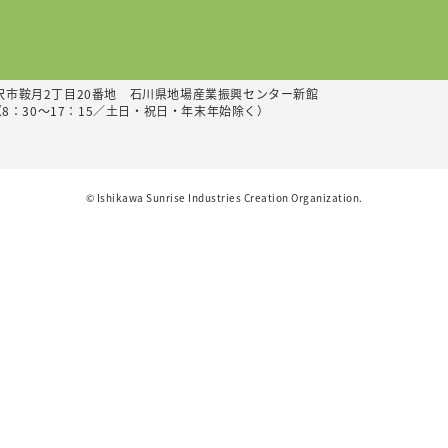
業創出支援機構（ISICO）
受注開拓課
川県金沢市鞍月2丁目20番地 石川県地場産業振興センター新館
（8：30～17：15／土日・祝日・年末年始除く）
©︎ Ishikawa Sunrise Industries Creation Organization.