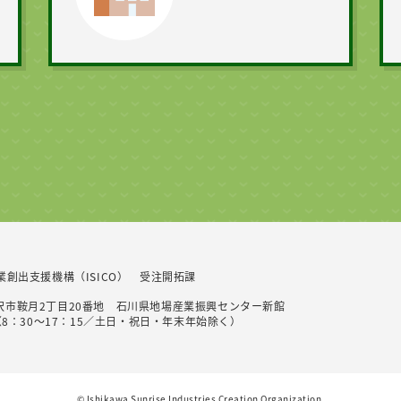
業創出支援機構（ISICO）
受注開拓課
川県金沢市鞍月2丁目20番地 石川県地場産業振興センター新館
（8：30～17：15／土日・祝日・年末年始除く）
©︎ Ishikawa Sunrise Industries Creation Organization.