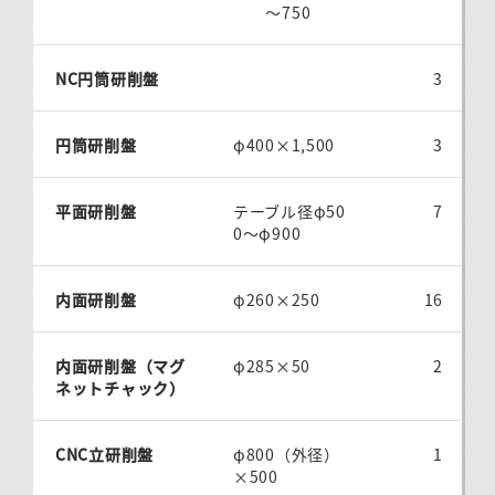
～750
NC円筒研削盤
3
円筒研削盤
φ400×1,500
3
平面研削盤
テーブル径φ50
7
0～φ900
内面研削盤
φ260×250
16
内面研削盤（マグ
φ285×50
2
ネットチャック）
CNC立研削盤
φ800（外径）
1
×500