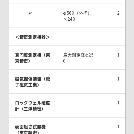
〃
φ560（外径）
2
×240
＜精密測定機器＞
真円度測定機（東
最大測定径φ25
1
京精密）
0
磁気探傷装置（電
1
子磁気工業）
ロックウェル硬度
1
計（三澤精密）
表面粗さ試験機
1
（東京精密）