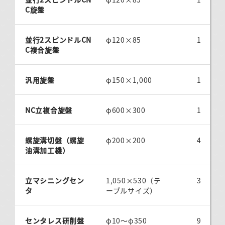
C旋盤
並行2スピンドルCN
φ120×85
1
C複合旋盤
汎用旋盤
φ150×1,000
1
NC立複合旋盤
φ600×300
1
螺旋溝切盤（螺旋
φ200×200
4
油溝加工機）
立マシニングセン
1,050×530（テ
3
タ
ーブルサイズ）
センタレス研削盤
φ10～φ350
9