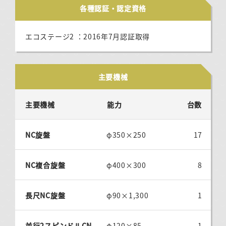
各種認証・認定資格
エコステージ2 ：2016年7月認証取得
主要機械
主要機械
能力
台数
NC旋盤
φ350×250
17
NC複合旋盤
φ400×300
8
長尺NC旋盤
φ90×1,300
1
並行2スピンドルCN
φ120×85
1