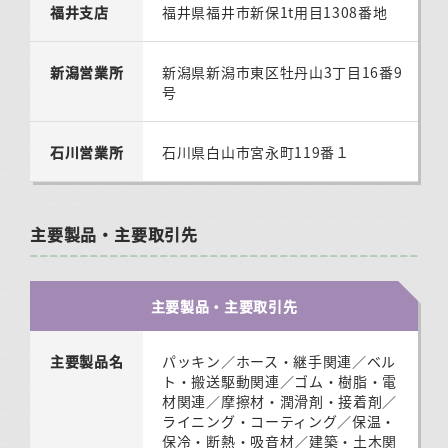
福井支店
福井県福井市新保1t用目1308番地
新潟営業所
新潟県新潟市東区牡丹山3丁目16番9
号
石川営業所
石川県白山市宮永町119番１
主要製品・主要取引先
主要製品・主要取引先
主要製品名
パッキン／ホース・継手関連／ベル
ト・搬送駆動関連／ゴム・樹脂・電
材関連／摩擦材・潤滑剤・接着剤／
ライニング・コーティング／保温・
保冷・断熱・吸音材／建築・土木関