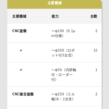
主要機械
主要機械
能力
台数
CNC旋盤
～φ100（0.1μ
2
ｍ仕様）
〃
～φ350（ロボ
15
ット付3台含）
〃
～φ50（内研軸
1
付・ローダー
付）
CNC複合旋盤
～φ250（ミル
2
軸16・2台含）