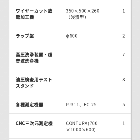
ワイヤーカット放
350×500×260
1
電加工機
（浸漬型）
ラップ盤
φ600
2
高圧洗浄装置・超
7
音波洗浄機
油圧検査用テスト
8
スタンド
各種測定機器
PJ311、EC-25
5
CNC三次元測定機
CONTURA(700
1
×1000×600)