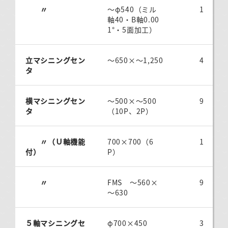
〃
～φ540（ミル
1
軸40・B軸0.00
1°・5面加工）
立マシニングセン
～650×～1,250
4
タ
横マシニングセン
～500×～500
9
タ
（10P、2P）
〃（Ｕ軸機能
700×700（6
1
付）
P）
〃
FMS ～560×
9
～630
５軸マシニングセ
φ700×450
3