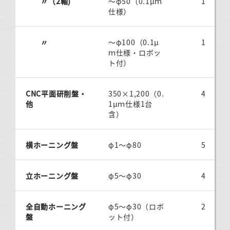
〃（2軸)
～φ50（0.1μｍ
1
仕様）
〃
～φ100（0.1μ
1
ｍ仕様・ロボッ
ト付）
CNC平面研削盤・
350×1,200（0.
4
他
1μｍ仕様1台
含）
横ホーニング盤
φ1～φ80
5
立ホーニング盤
φ5～φ30
4
全自動ホーニング
φ5～φ30（ロボ
2
盤
ット付）