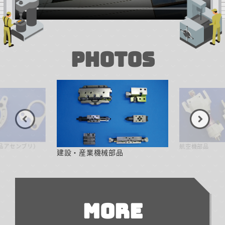
PHOTOS
品アセンブリ）
航空機部品
建設・産業機械部品
MORE