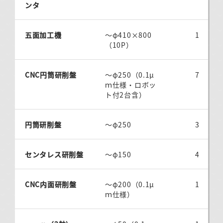
ンタ
五面加工機
～φ410×800
1
（10P）
CNC円筒研削盤
～φ250（0.1μ
7
ｍ仕様・ロボッ
ト付2台含）
円筒研削盤
～φ250
3
センタレス研削盤
～φ150
4
CNC内面研削盤
～φ200（0.1μ
1
ｍ仕様）