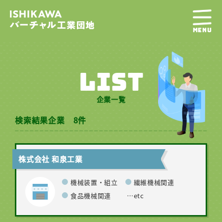
MENU
LIST
企業一覧
検索結果企業 8件
株式会社 和泉工業
機械装置・組立
繊維機械関連
食品機械関連
…etc