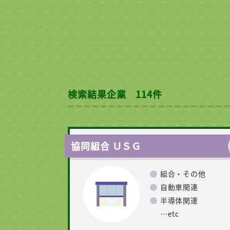
検索結果企業 114件
協同組合 ＵＳＧ
組合・その他
自動車関連
半導体関連
…etc