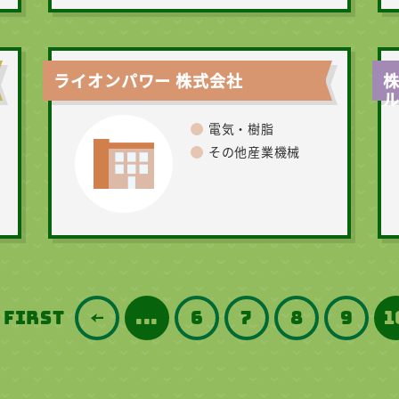
ライオンパワー 株式会社
ル
電気・樹脂
その他産業機械
 FIRST
...
6
7
8
9
1